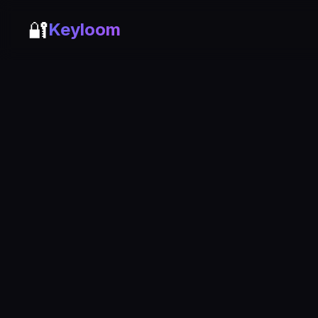
🔐
Keyloom