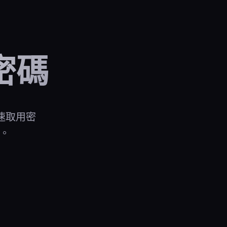
密碼
速取用密
能。